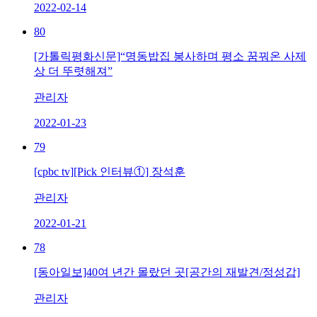
2022-02-14
80
[가톨릭평화신문]“명동밥집 봉사하며 평소 꿈꿔온 사제
상 더 뚜렷해져”
관리자
2022-01-23
79
[cpbc tv][Pick 인터뷰①] 장석훈
관리자
2022-01-21
78
[동아일보]40여 년간 몰랐던 곳[공간의 재발견/정성갑]
관리자