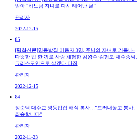
받아 “하느님 자녀로 다시 태어난 날”
관리자
2022-12-15
85
[평화신문]명동밥집 이용자 3명, 주님의 자녀로 거듭나-
따뜻한 밥 한 끼로 사랑 체험한 김왕수·김형모·채수종씨,
그리스도인으로 살겠다 다짐
관리자
2022-12-15
84
정순택 대주교 명동밥집 배식 봉사…“드러내놓고 봉사,
죄송합니다”
관리자
2022-11-23