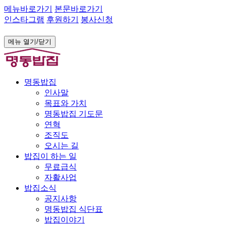
메뉴바로가기
본문바로가기
인스타그램
후원하기
봉사신청
메뉴 열기/닫기
명동밥집
인사말
목표와 가치
명동밥집 기도문
연혁
조직도
오시는 길
밥집이 하는 일
무료급식
자활사업
밥집소식
공지사항
명동밥집 식단표
밥집이야기