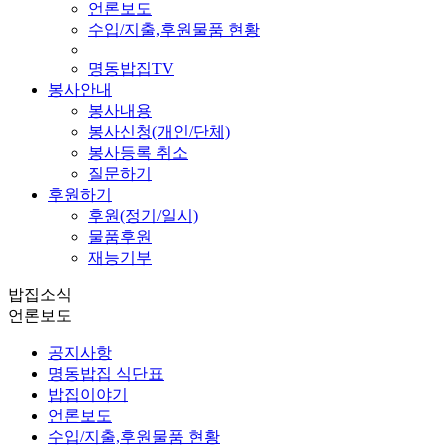
언론보도
수입/지출,후원물품 현황
명동밥집TV
봉사안내
봉사내용
봉사신청(개인/단체)
봉사등록 취소
질문하기
후원하기
후원(정기/일시)
물품후원
재능기부
밥집소식
언론보도
공지사항
명동밥집 식단표
밥집이야기
언론보도
수입/지출,후원물품 현황