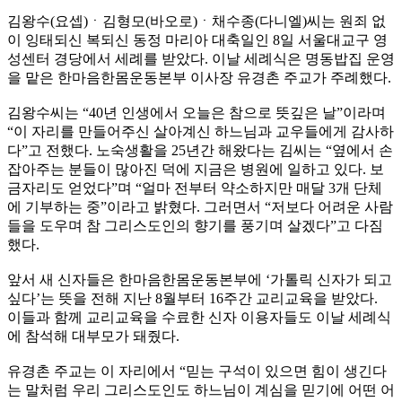
김왕수(요셉)ㆍ김형모(바오로)ㆍ채수종(다니엘)씨는 원죄 없
이 잉태되신 복되신 동정 마리아 대축일인 8일 서울대교구 영
성센터 경당에서 세례를 받았다. 이날 세례식은 명동밥집 운영
을 맡은 한마음한몸운동본부 이사장 유경촌 주교가 주례했다.
김왕수씨는 “40년 인생에서 오늘은 참으로 뜻깊은 날”이라며
“이 자리를 만들어주신 살아계신 하느님과 교우들에게 감사하
다”고 전했다. 노숙생활을 25년간 해왔다는 김씨는 “옆에서 손
잡아주는 분들이 많아진 덕에 지금은 병원에 일하고 있다. 보
금자리도 얻었다”며 “얼마 전부터 약소하지만 매달 3개 단체
에 기부하는 중”이라고 밝혔다. 그러면서 “저보다 어려운 사람
들을 도우며 참 그리스도인의 향기를 풍기며 살겠다”고 다짐
했다.
앞서 새 신자들은 한마음한몸운동본부에 ‘가톨릭 신자가 되고
싶다’는 뜻을 전해 지난 8월부터 16주간 교리교육을 받았다.
이들과 함께 교리교육을 수료한 신자 이용자들도 이날 세례식
에 참석해 대부모가 돼줬다.
유경촌 주교는 이 자리에서 “믿는 구석이 있으면 힘이 생긴다
는 말처럼 우리 그리스도인도 하느님이 계심을 믿기에 어떤 어