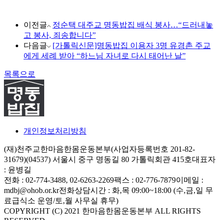
이전글
정순택 대주교 명동밥집 배식 봉사…“드러내놓
고 봉사, 죄송합니다”
다음글
[가톨릭신문]명동밥집 이용자 3명 유경촌 주교
에게 세례 받아 “하느님 자녀로 다시 태어난 날”
목록으로
개인정보처리방침
(재)천주교한마음한몸운동본부(사업자등록번호 201-82-
31679)
(04537) 서울시 중구 명동길 80 가톨릭회관 415호
대표자
: 윤병길
전화 : 02-774-3488, 02-6263-2269
팩스 : 02-776-7879
이메일 :
mdbj@ohob.or.kr
전화상담시간 : 화,목 09:00~18:00 (수,금,일 무
료급식소 운영/토,월 사무실 휴무)
COPYRIGHT (C) 2021 한마음한몸운동본부 ALL RIGHTS