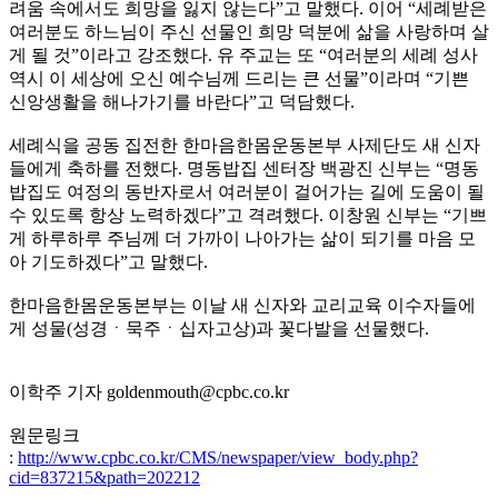
려움 속에서도 희망을 잃지 않는다”고 말했다. 이어 “세례받은
여러분도 하느님이 주신 선물인 희망 덕분에 삶을 사랑하며 살
게 될 것”이라고 강조했다. 유 주교는 또 “여러분의 세례 성사
역시 이 세상에 오신 예수님께 드리는 큰 선물”이라며 “기쁜
신앙생활을 해나가기를 바란다”고 덕담했다.
세례식을 공동 집전한 한마음한몸운동본부 사제단도 새 신자
들에게 축하를 전했다. 명동밥집 센터장 백광진 신부는 “명동
밥집도 여정의 동반자로서 여러분이 걸어가는 길에 도움이 될
수 있도록 항상 노력하겠다”고 격려했다. 이창원 신부는 “기쁘
게 하루하루 주님께 더 가까이 나아가는 삶이 되기를 마음 모
아 기도하겠다”고 말했다.
한마음한몸운동본부는 이날 새 신자와 교리교육 이수자들에
게 성물(성경ㆍ묵주ㆍ십자고상)과 꽃다발을 선물했다.
이학주 기자 goldenmouth@cpbc.co.kr
원문링크
:
http://www.cpbc.co.kr/CMS/newspaper/view_body.php?
cid=837215&path=202212