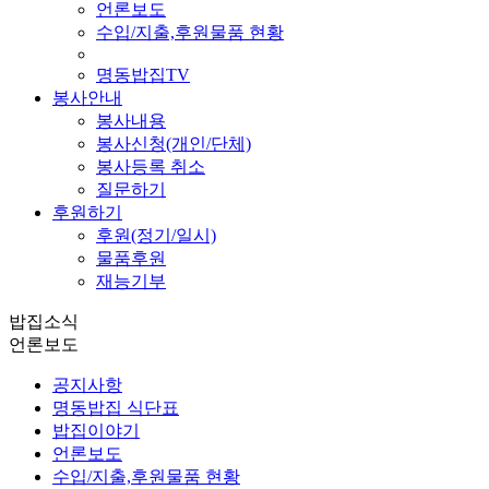
언론보도
수입/지출,후원물품 현황
명동밥집TV
봉사안내
봉사내용
봉사신청(개인/단체)
봉사등록 취소
질문하기
후원하기
후원(정기/일시)
물품후원
재능기부
밥집소식
언론보도
공지사항
명동밥집 식단표
밥집이야기
언론보도
수입/지출,후원물품 현황