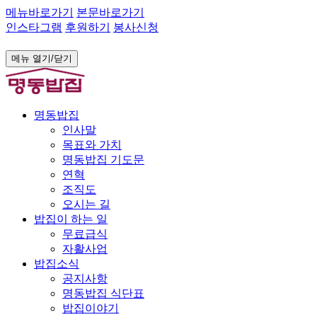
메뉴바로가기
본문바로가기
인스타그램
후원하기
봉사신청
메뉴 열기/닫기
명동밥집
인사말
목표와 가치
명동밥집 기도문
연혁
조직도
오시는 길
밥집이 하는 일
무료급식
자활사업
밥집소식
공지사항
명동밥집 식단표
밥집이야기