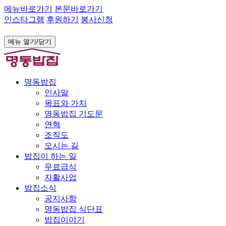
메뉴바로가기
본문바로가기
인스타그램
후원하기
봉사신청
메뉴 열기/닫기
명동밥집
인사말
목표와 가치
명동밥집 기도문
연혁
조직도
오시는 길
밥집이 하는 일
무료급식
자활사업
밥집소식
공지사항
명동밥집 식단표
밥집이야기