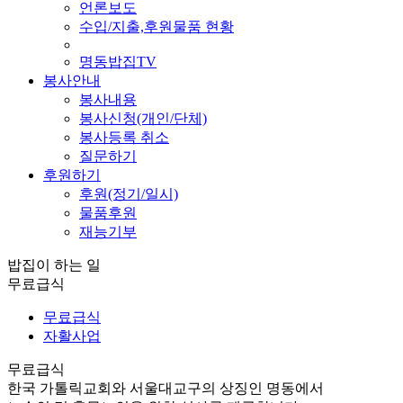
언론보도
수입/지출,후원물품 현황
명동밥집TV
봉사안내
봉사내용
봉사신청(개인/단체)
봉사등록 취소
질문하기
후원하기
후원(정기/일시)
물품후원
재능기부
밥집이 하는 일
무료급식
무료급식
자활사업
무료급식
한국 가톨릭교회와 서울대교구의 상징인 명동에서