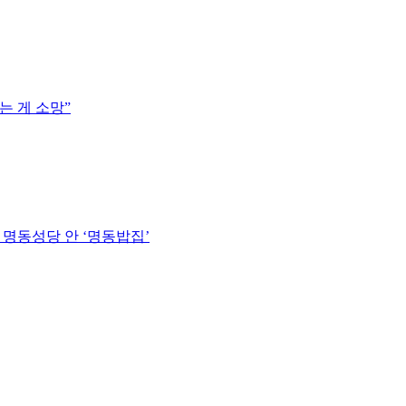
는 게 소망”
명동성당 안 ‘명동밥집’