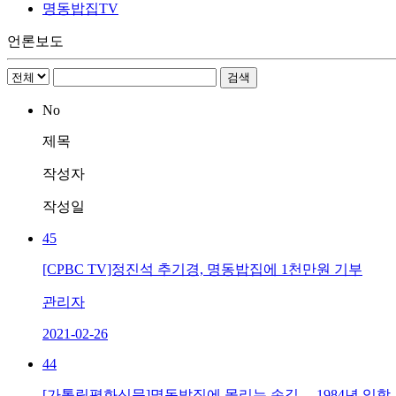
명동밥집TV
언론보도
No
제목
작성자
작성일
45
[CPBC TV]정진석 추기경, 명동밥집에 1천만원 기부
관리자
2021-02-26
44
[가톨릭평화신문]명동밥집에 몰리는 손길… 1984년 입학 사