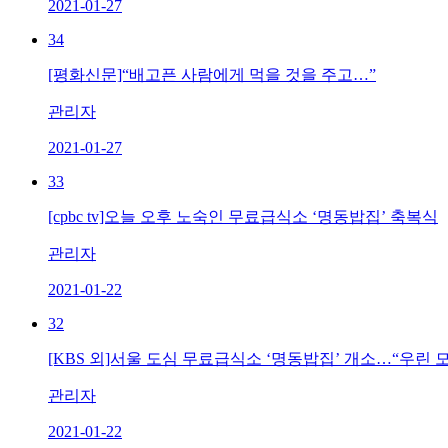
2021-01-27
34
[평화신문]“배고픈 사람에게 먹을 것을 주고…”
관리자
2021-01-27
33
[cpbc tv]오늘 오후 노숙인 무료급식소 ‘명동밥집’ 축복식
관리자
2021-01-22
32
[KBS 외]서울 도심 무료급식소 ‘명동밥집’ 개소…“우린 모
관리자
2021-01-22