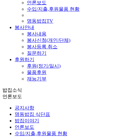
언론보도
수입/지출,후원물품 현황
명동밥집TV
봉사안내
봉사내용
봉사신청(개인/단체)
봉사등록 취소
질문하기
후원하기
후원(정기/일시)
물품후원
재능기부
밥집소식
언론보도
공지사항
명동밥집 식단표
밥집이야기
언론보도
수입/지출,후원물품 현황