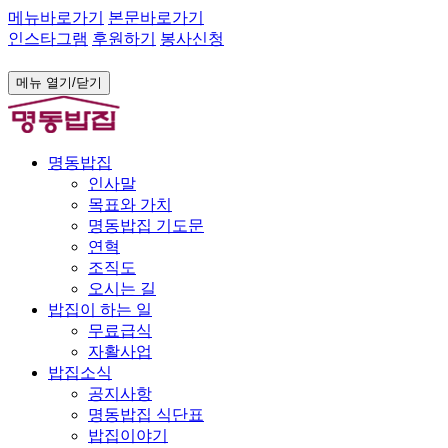
메뉴바로가기
본문바로가기
인스타그램
후원하기
봉사신청
메뉴 열기/닫기
명동밥집
인사말
목표와 가치
명동밥집 기도문
연혁
조직도
오시는 길
밥집이 하는 일
무료급식
자활사업
밥집소식
공지사항
명동밥집 식단표
밥집이야기