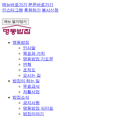
메뉴바로가기
본문바로가기
인스타그램
후원하기
봉사신청
메뉴 열기/닫기
명동밥집
인사말
목표와 가치
명동밥집 기도문
연혁
조직도
오시는 길
밥집이 하는 일
무료급식
자활사업
밥집소식
공지사항
명동밥집 식단표
밥집이야기