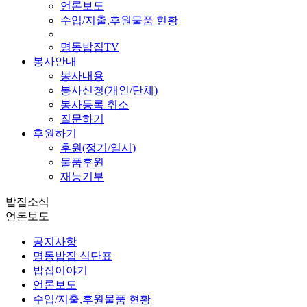
언론보도
수입/지출,후원물품 현황
명동밥집TV
봉사안내
봉사내용
봉사신청(개인/단체)
봉사등록 취소
질문하기
후원하기
후원(정기/일시)
물품후원
재능기부
밥집소식
언론보도
공지사항
명동밥집 식단표
밥집이야기
언론보도
수입/지출,후원물품 현황