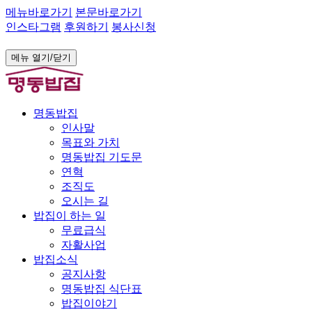
메뉴바로가기
본문바로가기
인스타그램
후원하기
봉사신청
메뉴 열기/닫기
명동밥집
인사말
목표와 가치
명동밥집 기도문
연혁
조직도
오시는 길
밥집이 하는 일
무료급식
자활사업
밥집소식
공지사항
명동밥집 식단표
밥집이야기