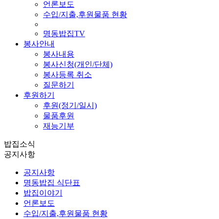
언론보도
수입/지출,후원물품 현황
명동밥집TV
봉사안내
봉사내용
봉사신청(개인/단체)
봉사등록 취소
질문하기
후원하기
후원(정기/일시)
물품후원
재능기부
밥집소식
공지사항
공지사항
명동밥집 식단표
밥집이야기
언론보도
수입/지출,후원물품 현황