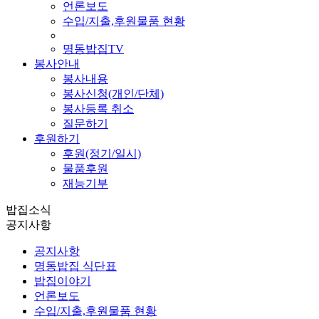
언론보도
수입/지출,후원물품 현황
명동밥집TV
봉사안내
봉사내용
봉사신청(개인/단체)
봉사등록 취소
질문하기
후원하기
후원(정기/일시)
물품후원
재능기부
밥집소식
공지사항
공지사항
명동밥집 식단표
밥집이야기
언론보도
수입/지출,후원물품 현황