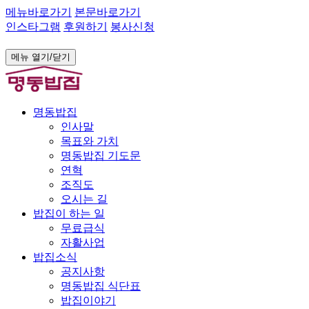
메뉴바로가기
본문바로가기
인스타그램
후원하기
봉사신청
메뉴 열기/닫기
명동밥집
인사말
목표와 가치
명동밥집 기도문
연혁
조직도
오시는 길
밥집이 하는 일
무료급식
자활사업
밥집소식
공지사항
명동밥집 식단표
밥집이야기