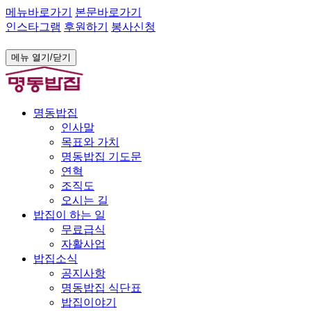
메뉴바로가기
본문바로가기
인스타그램
후원하기
봉사신청
메뉴 열기/닫기
명동밥집
인사말
목표와 가치
명동밥집 기도문
연혁
조직도
오시는 길
밥집이 하는 일
무료급식
자활사업
밥집소식
공지사항
명동밥집 식단표
밥집이야기