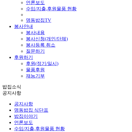
언론보도
수입/지출,후원물품 현황
명동밥집TV
봉사안내
봉사내용
봉사신청(개인/단체)
봉사등록 취소
질문하기
후원하기
후원(정기/일시)
물품후원
재능기부
밥집소식
공지사항
공지사항
명동밥집 식단표
밥집이야기
언론보도
수입/지출,후원물품 현황