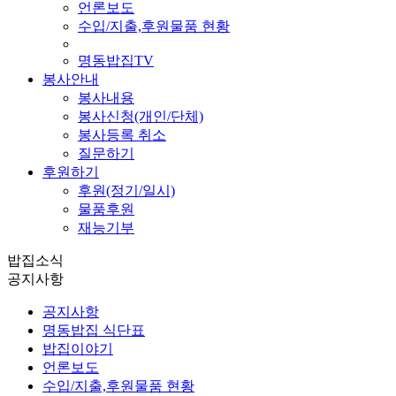
언론보도
수입/지출,후원물품 현황
명동밥집TV
봉사안내
봉사내용
봉사신청(개인/단체)
봉사등록 취소
질문하기
후원하기
후원(정기/일시)
물품후원
재능기부
밥집소식
공지사항
공지사항
명동밥집 식단표
밥집이야기
언론보도
수입/지출,후원물품 현황