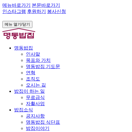
메뉴바로가기
본문바로가기
인스타그램
후원하기
봉사신청
메뉴 열기/닫기
명동밥집
인사말
목표와 가치
명동밥집 기도문
연혁
조직도
오시는 길
밥집이 하는 일
무료급식
자활사업
밥집소식
공지사항
명동밥집 식단표
밥집이야기