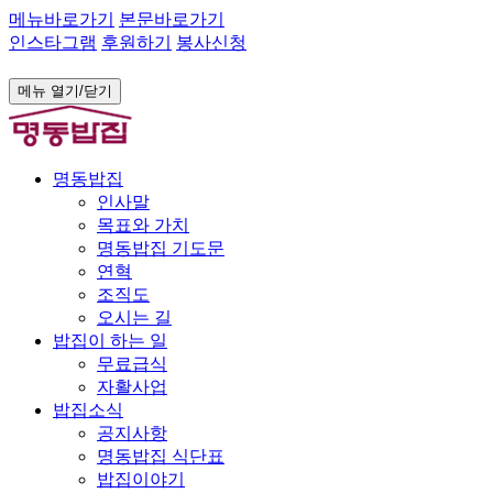
메뉴바로가기
본문바로가기
인스타그램
후원하기
봉사신청
메뉴 열기/닫기
명동밥집
인사말
목표와 가치
명동밥집 기도문
연혁
조직도
오시는 길
밥집이 하는 일
무료급식
자활사업
밥집소식
공지사항
명동밥집 식단표
밥집이야기