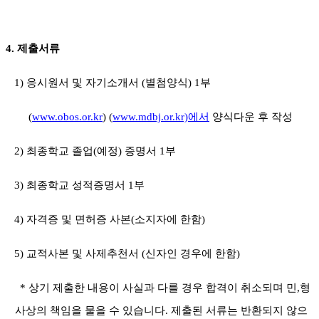
4.
제출서류
1)
응시원서 및 자기소개서
(
별첨양식
) 1
부
(
www.obos.or.kr
) (
www.mdbj.or.kr)
에서
양식다운 후 작성
2)
최종학교 졸업
(
예정
)
증명서
1
부
3)
최종학교 성적증명서
1
부
4)
자격증 및 면허증 사본
(
소지자에 한함
)
5)
교적사본 및 사제추천서
(
신자인 경우에 한함
)
*
상기 제출한 내용이 사실과 다를 경우 합격이 취소되며 민
,
형
사상의 책임을
물을 수 있습니다
.
제출된 서류는 반환되지 않으