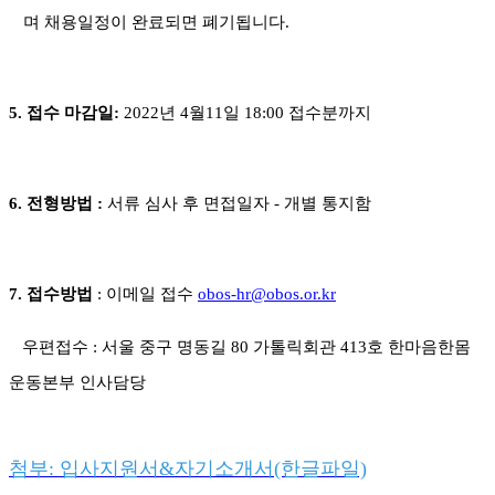
며 채용일정이 완료되면 폐기됩니다
.
5.
접수 마감일
:
2022
년
4
월
11
일
18:00
접수분까지
6.
전형방법
:
서류 심사 후 면접일자
-
개별 통지함
7.
접수방법
:
이메일 접수
obos-hr@obos.or.kr
우편접수
:
서울 중구 명동길
80
가톨릭회관
413
호 한마음한몸
운동본부 인사담당
첨부: 입사지원서&자기소개서(한글파일)