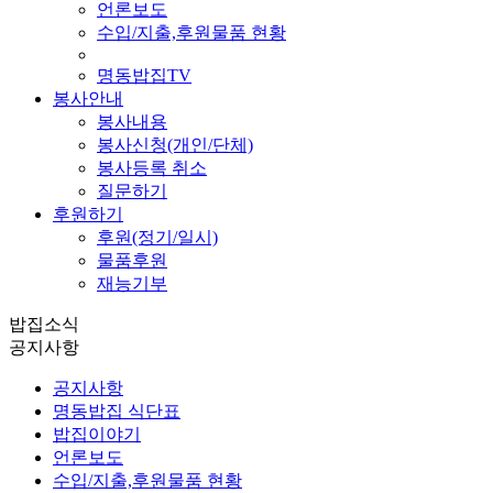
언론보도
수입/지출,후원물품 현황
명동밥집TV
봉사안내
봉사내용
봉사신청(개인/단체)
봉사등록 취소
질문하기
후원하기
후원(정기/일시)
물품후원
재능기부
밥집소식
공지사항
공지사항
명동밥집 식단표
밥집이야기
언론보도
수입/지출,후원물품 현황