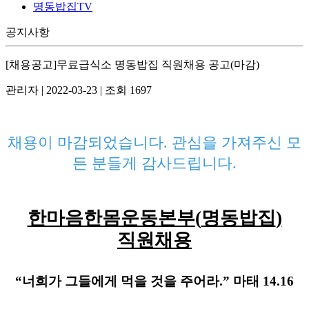
명동밥집TV
공지사항
[채용공고]무료급식소 명동밥집 직원채용 공고(마감)
관리자
|
2022-03-23
|
조회 1697
채용이 마감되었습니다. 관심을 가져주신 모
든 분들게 감사드립니다.
한마음한몸운동본부
(
명동밥집
)
직원채용
“
너희가 그들에게 먹을 것을 주어라
.”
마태
14.16