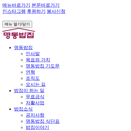
메뉴바로가기
본문바로가기
인스타그램
후원하기
봉사신청
메뉴 열기/닫기
명동밥집
인사말
목표와 가치
명동밥집 기도문
연혁
조직도
오시는 길
밥집이 하는 일
무료급식
자활사업
밥집소식
공지사항
명동밥집 식단표
밥집이야기