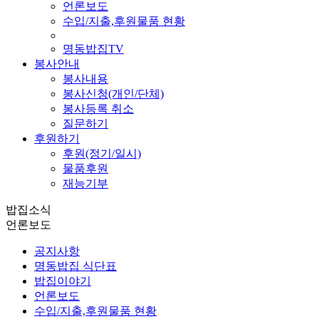
언론보도
수입/지출,후원물품 현황
명동밥집TV
봉사안내
봉사내용
봉사신청(개인/단체)
봉사등록 취소
질문하기
후원하기
후원(정기/일시)
물품후원
재능기부
밥집소식
언론보도
공지사항
명동밥집 식단표
밥집이야기
언론보도
수입/지출,후원물품 현황