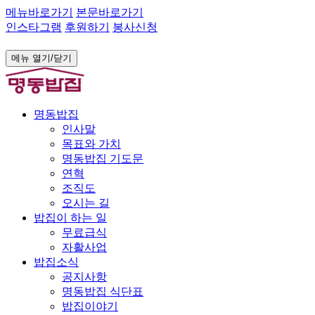
메뉴바로가기
본문바로가기
인스타그램
후원하기
봉사신청
메뉴 열기/닫기
명동밥집
인사말
목표와 가치
명동밥집 기도문
연혁
조직도
오시는 길
밥집이 하는 일
무료급식
자활사업
밥집소식
공지사항
명동밥집 식단표
밥집이야기