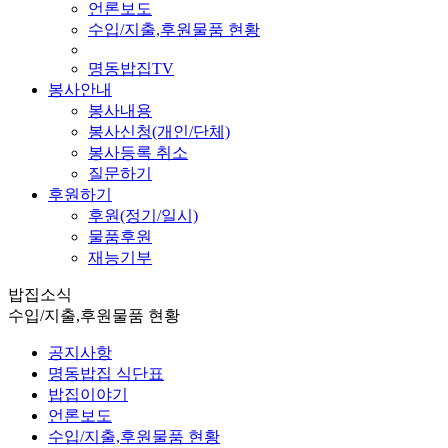
언론보도
수입/지출,후원물품 현황
명동밥집TV
봉사안내
봉사내용
봉사신청(개인/단체)
봉사등록 취소
질문하기
후원하기
후원(정기/일시)
물품후원
재능기부
밥집소식
수입/지출,후원물품 현황
공지사항
명동밥집 식단표
밥집이야기
언론보도
수입/지출,후원물품 현황